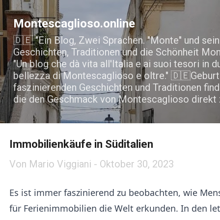
Direkt zum Hauptbereich
Montescaglioso.online
🇩🇪 "Ein Blog, Zwei Sprachen. "Monte" und sei
Geschichten, Traditionen und die Schönheit Mon
"Un blog che dà vita all'Italia e ai suoi tesori in d
bellezza di Montescaglioso e oltre." 🇩🇪Gebu
faszinierenden Geschichten und Traditionen find
die den Geschmack von Montescaglioso direkt z
Immobilienkäufe in Süditalien
Von
Mario Viggiani
-
Oktober 30, 2023
Es ist immer faszinierend zu beobachten, wie Me
für Ferienimmobilien die Welt erkunden. In den le