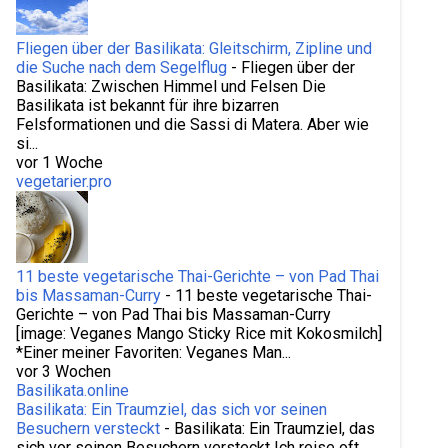
Fliegen über der Basilikata: Gleitschirm, Zipline und
die Suche nach dem Segelflug
-
Fliegen über der
Basilikata: Zwischen Himmel und Felsen Die
Basilikata ist bekannt für ihre bizarren
Felsformationen und die Sassi di Matera. Aber wie
si...
vor 1 Woche
vegetarier.pro
11 beste vegetarische Thai-Gerichte – von Pad Thai
bis Massaman-Curry
-
11 beste vegetarische Thai-
Gerichte – von Pad Thai bis Massaman-Curry
[image: Veganes Mango Sticky Rice mit Kokosmilch]
*Einer meiner Favoriten: Veganes Man...
vor 3 Wochen
Basilikata.online
Basilikata: Ein Traumziel, das sich vor seinen
Besuchern versteckt
-
Basilikata: Ein Traumziel, das
sich vor seinen Besuchern versteckt Ich reise oft