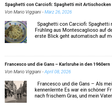
Spaghetti con Carciofi: Spaghetti mit Artischocken 
Von
Mario Viggiani
-
März 26, 2026
Spaghetti con Carciofi: Spaghetti m
Frühling aus Montescaglioso auf d
erste Blick geht automatisch auf m
da – private Grüße, Reservierungen
dem Alltag. Besonders spannend: e
Montescaglioso , die mir ein Bild ih
Artischocken schickt. „Spaghetti con
Francesco und die Gans – Karlsruhe in den 1960ern
was so viel heißt wie Spaghetti m
Von
Mario Viggiani
einfach außergewöhnlich lecker. Da
-
April 08, 2026
heute?“ – wohlwissend, dass ich gera
Francesco und die Gans – Als mein
bodenständige Lektion in italienisc
kennenlernte Es war ein schöner Frü
Artischocken, Olivenöl, Knoblauch, 
nach frischem Gras, und mein Vate
einfach, aber intensiv im Geschmac
entspannt, neugierig, ein bisschen
Frische Z...
Fett. Nur ein paar Meter entfernt. 