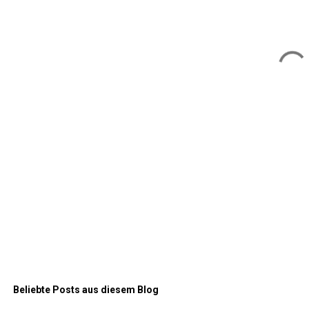
e
n
t
a
r
e
Beliebte Posts aus diesem Blog