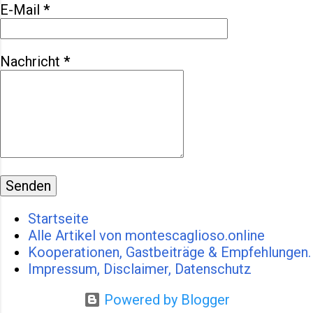
E-Mail
*
richtigen Freund, den er je hatte.
Die Wurzeln einer
außergewöhnlichen
Nachricht
*
Freundschaft Francesco und
Silvestro – geboren 1943,
mitten...
Startseite
Alle Artikel von montescaglioso.online
Kooperationen, Gastbeiträge & Empfehlungen.
Impressum, Disclaimer, Datenschutz
Powered by Blogger