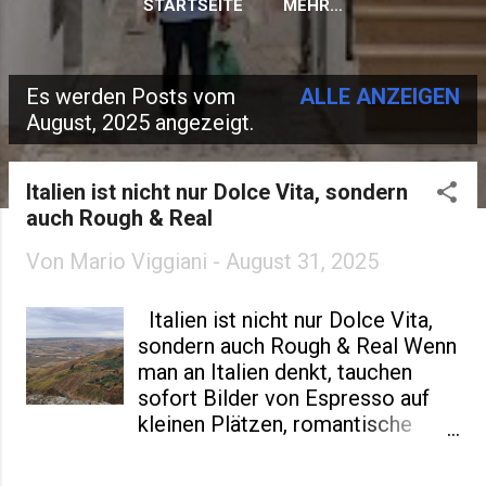
STARTSEITE
MEHR…
Es werden Posts vom
ALLE ANZEIGEN
P
August, 2025 angezeigt.
o
s
Italien ist nicht nur Dolce Vita, sondern
auch Rough & Real
t
Von
Mario Viggiani
-
August 31, 2025
s
Italien ist nicht nur Dolce Vita,
sondern auch Rough & Real Wenn
man an Italien denkt, tauchen
sofort Bilder von Espresso auf
kleinen Plätzen, romantische
Sommerabenden und Menschen
mit einer fast lässigen Eleganz