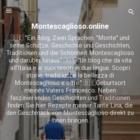
Direkt zum Hauptbereich
Montescaglioso.online
🇩🇪 "Ein Blog, Zwei Sprachen. "Monte" und
seine Schätze. Geschichte und Geschichten,
Traditionen und die Schönheit Montescaglioso
und darüber hinaus." 🇮🇹 "Un blog che dà vita
all'Italia e ai suoi tesori in due lingue. Scopri
storie, tradizioni e la bellezza di
Montescaglioso e oltre." 🇩🇪Geburtsort
meines Vaters Francesco. Neben
faszinierenden Geschichten und Traditionen
finden Sie hier Rezepte meiner Tante Lina, die
den Geschmack von Montescaglioso direkt zu
Ihnen bringen.