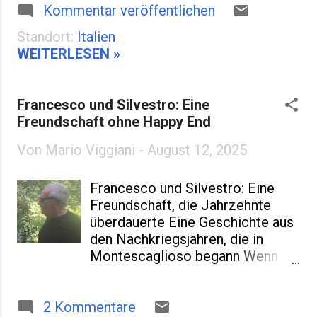
Kommentar veröffentlichen
auf, das berühmte Dolce Vita
oder der sagenumwobene
Standort:
Italien
Espresso sospeso . All das ist
WEITERLESEN »
Italien. Aber Italien ist eben nicht
nur „süßes Leben“. Es ist auch
roh. Direkt. Manchmal unbequem.
Francesco und Silvestro: Eine
Und genau das macht das Land so
Freundschaft ohne Happy End
spannend. Zwischen
Postkartenidylle und Realität Die
Von
Mario Viggiani
-
August 12, 2025
Postkarten zeigen Venedigs
Gondeln, die Toskana im
Francesco und Silvestro: Eine
Sonnenuntergang oder bunte
Freundschaft, die Jahrzehnte
Häuser in Cinque Terre . Alles
überdauerte Eine Geschichte aus
wunderschön – keine Frage. Aber
den Nachkriegsjahren, die in
wenn man länger bleibt, lernt man
Montescaglioso begann Wenn
auch die andere Seite kennen:
der Wein die Zunge löst Draußen
Straßen voller Schlaglöcher,
auf der Terrasse, der Grillabend
Bürokratie, die einem den letzten
2 Kommentare
neigt sich dem Ende zu. Im
Nerv rauben kann, und Städte, die