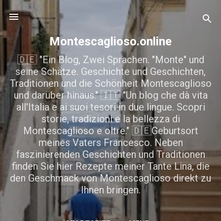
Direkt zum Hauptbereich
Montescaglioso.online
🇩🇪 "Ein Blog, Zwei Sprachen. "Monte" und
seine Schätze. Geschichte und Geschichten,
Traditionen und die Schönheit Montescaglioso
und darüber hinaus." 🇮🇹 "Un blog che dà vita
all'Italia e ai suoi tesori in due lingue. Scopri
storie, tradizioni e la bellezza di
Montescaglioso e oltre." 🇩🇪Geburtsort
meines Vaters Francesco. Neben
faszinierenden Geschichten und Traditionen
finden Sie hier Rezepte meiner Tante Lina, die
den Geschmack von Montescaglioso direkt zu
Ihnen bringen.