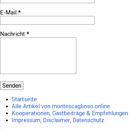
Nerv rauben kann, und Städte, die
E-Mail
*
nicht nur glänzen, sondern auch
bröckeln. Rom, Matera , Palermo
oder Neapel sind die besten
Nachricht
*
Beispiele: einerseits
monumentale Geschichte,
andererseits hupende
Rollerfahrer und überquellende
Müllcon...
Startseite
Alle Artikel von montescaglioso.online
Kooperationen, Gastbeiträge & Empfehlungen.
Impressum, Disclaimer, Datenschutz