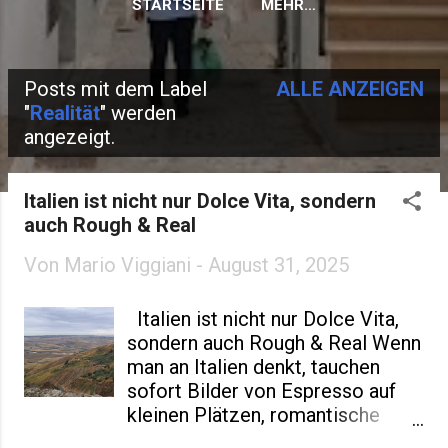
STARTSEITE
MEHR…
Posts mit dem Label
ALLE ANZEIGEN
P
"
Realität
" werden
angezeigt.
o
s
Italien ist nicht nur Dolce Vita, sondern
t
auch Rough & Real
s
Von
Mario Viggiani
-
August 31, 2025
Italien ist nicht nur Dolce Vita,
sondern auch Rough & Real Wenn
man an Italien denkt, tauchen
sofort Bilder von Espresso auf
kleinen Plätzen, romantische
Sommerabenden und Menschen