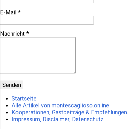
Nerv rauben kann, und Städte, die
E-Mail
*
nicht nur glänzen, sondern auch
bröckeln. Rom, Matera , Palermo
oder Neapel sind die besten
Nachricht
*
Beispiele: einerseits
monumentale Geschichte,
andererseits hupende
Rollerfahrer und überquellende
Müllcon...
Startseite
Alle Artikel von montescaglioso.online
Kooperationen, Gastbeiträge & Empfehlungen.
Impressum, Disclaimer, Datenschutz