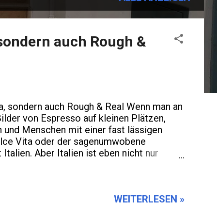
a, sondern auch Rough &
ita, sondern auch Rough & Real Wenn man an
Bilder von Espresso auf kleinen Plätzen,
nd Menschen mit einer fast lässigen
olce Vita oder der sagenumwobene
Italien. Aber Italien ist eben nicht nur
oh. Direkt. Manchmal unbequem. Und genau
nd. Zwischen Postkartenidylle und Realität
gs Gondeln, die Toskana im
WEITERLESEN »
äuser in Cinque Terre . Alles wunderschön
länger bleibt, lernt man auch die andere