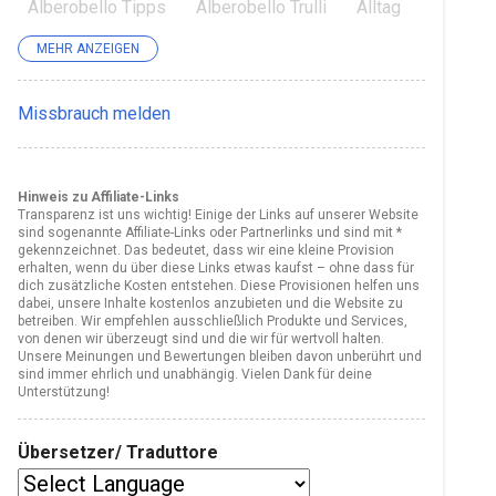
Alberobello Tipps
Alberobello Trulli
Alltag
Alltag früher
Alpine Coaster
alte Rezepte
MEHR ANZEIGEN
amatriciana
apulien
Apulien Pasta
Missbrauch melden
Armut
Attraktion
Bari
Basilicata
basilikata
Basilikata Essen
Hinweis zu Affiliate-Links
Basilikata Küche
Bildungsgeschichte
Transparenz ist uns wichtig! Einige der Links auf unserer Website
sind sogenannte Affiliate-Links oder Partnerlinks und sind mit *
Biodiversität
bucatini
Burrata
Caprese
gekennzeichnet. Das bedeutet, dass wir eine kleine Provision
erhalten, wenn du über diese Links etwas kaufst – ohne dass für
Castelmezzano
Cime di Rape
Dankbarkeit
dich zusätzliche Kosten entstehen. Diese Provisionen helfen uns
dabei, unsere Inhalte kostenlos anzubieten und die Website zu
Deutschland
Dolce Vita
Dolomiti Lucane
betreiben. Wir empfehlen ausschließlich Produkte und Services,
von denen wir überzeugt sind und die wir für wertvoll halten.
einfache Rezepte
endemic
Erinnerung
Unsere Meinungen und Bewertungen bleiben davon unberührt und
sind immer ehrlich und unabhängig. Vielen Dank für deine
Unterstützung!
Familie
familienessen
Familienfreundlich
Familiengeschichte
Familienrezepte
Übersetzer/ Traduttore
Familienrezepte Italien
Familienunternehmen