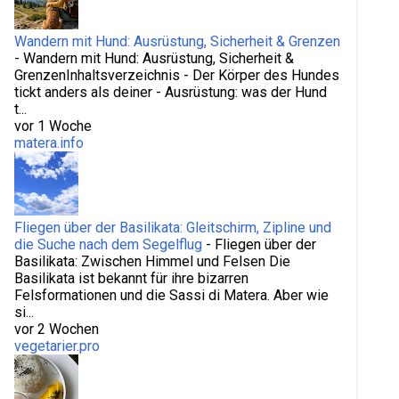
Murgia Materana
Musterung
Nachhaltigkeit
Wandern mit Hund: Ausrüstung, Sicherheit & Grenzen
Nachkrieg Italien
Nachkriegszeit
Natur
-
Wandern mit Hund: Ausrüstung, Sicherheit &
GrenzenInhaltsverzeichnis - Der Körper des Hundes
Naturerlebnis
Naturphänomene
tickt anders als deiner - Ausrüstung: was der Hund
t...
Naturschutz Basilicata
Nazionali
vor 1 Woche
matera.info
nichtraucher werden
Olivenöl
Olivenöl Basilikata
opa
original rezept
Outdoor-Aktivitäten
Parfümindustrie
Paris
Fliegen über der Basilikata: Gleitschirm, Zipline und
pasta
Pastaformen Italien
pecorino
die Suche nach dem Segelflug
-
Fliegen über der
Basilikata: Zwischen Himmel und Felsen Die
Petrichor
Pflanzen Montescaglioso
Basilikata ist bekannt für ihre bizarren
Felsformationen und die Sassi di Matera. Aber wie
Polpette vegetariane
Rauchen 1950er
si...
vor 2 Wochen
rauchen aufhören erfahrungen
vegetarier.pro
raucherentwöhnung
rauchstopp
Realität
Regen-Geruch
regionale Produkte