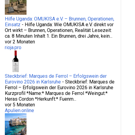
Vogelbeobachtung
Volo dell’Angelo
von Matera nach Alberobello
Hilfe Uganda: OMUKISA e.V. – Brunnen, Operationen,
Wandern Basilikata
Zeitgeschichte
Einsatz
-
Hilfe Uganda: Wie OMUKISA e.V. direkt vor
Ort wirkt – Brunnen, Operationen, Realität Lesezeit:
Zigarettenmarken Italien
ca. 8 Minuten Inhalt 1. Ein Brunnen, drei Jahre, kein...
vor 2 Monaten
rioja.pro
Steckbrief: Marques de Ferrol – Erfolgswein der
Eurovino 2026 in Karlsruhe
-
Steckbrief: Marques de
Ferrol – Erfolgswein der Eurovino 2026 in Karlsruhe
Kurzprofil *Name:* Marques de Ferrol *Weingut:*
Heras Cordon *Herkunft:* Fuenm...
vor 5 Monaten
Apulien.online