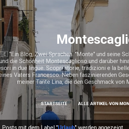
Direkt zum Hauptbereich
Montescagli
🇪 "Ein Blog, Zwei Sprachen. "Monte" und seine Sc
und die Schönheit Montescaglioso und darüber hinaus.
esori in due lingue. Scopri storie, tradizioni e la b
ines Vaters Francesco. Neben faszinierenden Gesch
meiner Tante Lina, die den Geschmack von M
STARTSEITE
ALLE ARTIKEL VON MO
Posts mit dem Label "
Urlaub
" werden angezeigt.