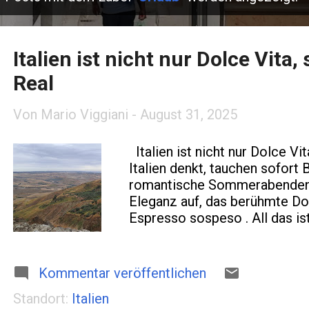
Italien ist nicht nur Dolce Vit
Real
Von
Mario Viggiani
-
August 31, 2025
Italien ist nicht nur Dolce V
Italien denkt, tauchen sofort 
romantische Sommerabenden u
Eleganz auf, das berühmte D
Espresso sospeso . All das ist 
„süßes Leben“. Es ist auch r
das macht das Land so spanne
Die Postkarten zeigen Venedi
Kommentar veröffentlichen
Sonnenuntergang oder bunte H
Standort:
Italien
– keine Frage. Aber wenn man 