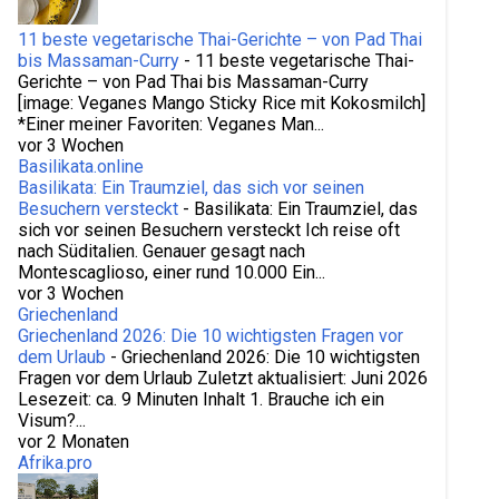
Regionalität
Reisebericht
Reiseblog
11 beste vegetarische Thai-Gerichte – von Pad Thai
bis Massaman-Curry
-
11 beste vegetarische Thai-
Reisen
Reisetipps
Reiten Süditalien
Gerichte – von Pad Thai bis Massaman-Curry
[image: Veganes Mango Sticky Rice mit Kokosmilch]
Rezepte
Ristorante San Marino
rom
*Einer meiner Favoriten: Veganes Man...
vor 3 Wochen
seltene Arten
Silvestro
Basilikata.online
Basilikata: Ein Traumziel, das sich vor seinen
Slittovia delle Dolomiti Lucane
Besuchern versteckt
-
Basilikata: Ein Traumziel, das
sich vor seinen Besuchern versteckt Ich reise oft
Sommerregen-Duft
Spanien
Stadtregen
nach Süditalien. Genauer gesagt nach
Montescaglioso, einer rund 10.000 Ein...
Stop (zigarette)
Süditalien
vor 3 Wochen
Super (signal zigarette)
Tagesausflug Apulien
Griechenland
Griechenland 2026: Die 10 wichtigsten Fragen vor
Terlizzi
Tomaten Mozzarella
Tourismus
dem Urlaub
-
Griechenland 2026: Die 10 wichtigsten
Fragen vor dem Urlaub Zuletzt aktualisiert: Juni 2026
Tradition
traditionelle Pasta
Lesezeit: ca. 9 Minuten Inhalt 1. Brauche ich ein
Visum?...
traditionelle rezepte
Triggiano
UNESCO
vor 2 Monaten
Afrika.pro
Urlaub
vegetarische Frikadellen