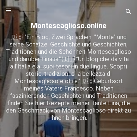
Direkt zum Hauptbereich
Montescaglioso.online
🇩🇪 "Ein Blog, Zwei Sprachen. "Monte" und
seine Schätze. Geschichte und Geschichten,
Traditionen und die Schönheit Montescaglioso
und darüber hinaus." 🇮🇹 "Un blog che dà vita
all'Italia e ai suoi tesori in due lingue. Scopri
storie, tradizioni e la bellezza di
Montescaglioso e oltre." 🇩🇪Geburtsort
meines Vaters Francesco. Neben
faszinierenden Geschichten und Traditionen
finden Sie hier Rezepte meiner Tante Lina, die
den Geschmack von Montescaglioso direkt zu
Ihnen bringen.