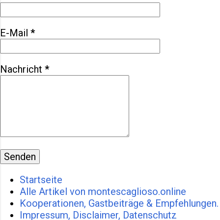
empfängt uns der Herbst von
seiner besten Seite: 23 Grad,
E-Mail
*
Sonne satt, ein Himmel, so blau
wie gemalt. Für Mitte Oktober –
perfekt. Für 3 Euro darf man den
Nachricht
*
ganzen Tag in Montescaglioso
parken. Morgens in der Altstadt
Der Tag beginnt mit einem
Kaffee. Natürlic...
Startseite
Alle Artikel von montescaglioso.online
Kooperationen, Gastbeiträge & Empfehlungen.
Impressum, Disclaimer, Datenschutz