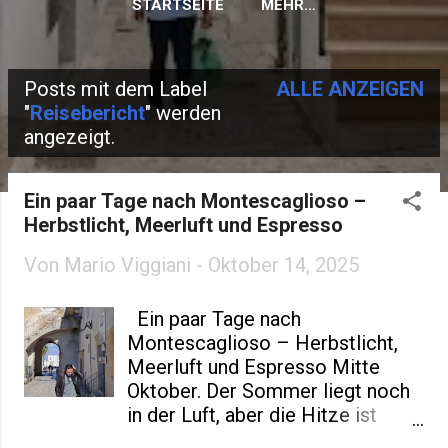
STARTSEITE
MEHR…
Posts mit dem Label
ALLE ANZEIGEN
P
"
Reisebericht
" werden
angezeigt.
o
s
Ein paar Tage nach Montescaglioso –
t
Herbstlicht, Meerluft und Espresso
s
Von
Mario Viggiani
-
Oktober 14, 2025
Ein paar Tage nach
Montescaglioso – Herbstlicht,
Meerluft und Espresso Mitte
Oktober. Der Sommer liegt noch
in der Luft, aber die Hitze ist
vorbei. Wir sind wieder in