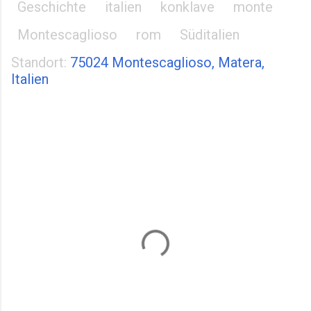
Geschichte
italien
konklave
monte
Montescaglioso
rom
Süditalien
Standort:
75024 Montescaglioso, Matera,
Italien
K
o
m
m
e
n
t
a
r
e