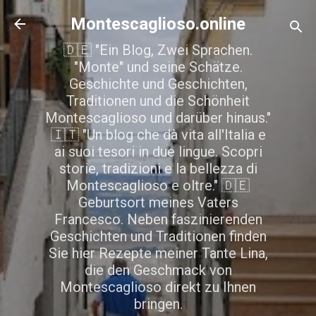
Direkt zum Hauptbereich
Montescaglioso.online
🇩🇪 "Ein Blog, Zwei Sprachen.
"Monte" und seine Schätze.
Geschichte und Geschichten,
Traditionen und die Schönheit
Montescaglioso und darüber hinaus."
🇮🇹 "Un blog che dà vita all'Italia e
ai suoi tesori in due lingue. Scopri
storie, tradizioni e la bellezza di
Montescaglioso e oltre." 🇩🇪
Geburtsort meines Vaters
Francesco. Neben faszinierenden
Geschichten und Traditionen finden
Sie hier Rezepte meiner Tante Lina,
die den Geschmack von
Montescaglioso direkt zu Ihnen
bringen.