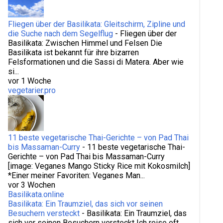
Fliegen über der Basilikata: Gleitschirm, Zipline und
die Suche nach dem Segelflug
-
Fliegen über der
Basilikata: Zwischen Himmel und Felsen Die
Basilikata ist bekannt für ihre bizarren
Felsformationen und die Sassi di Matera. Aber wie
si...
vor 1 Woche
vegetarier.pro
11 beste vegetarische Thai-Gerichte – von Pad Thai
bis Massaman-Curry
-
11 beste vegetarische Thai-
Gerichte – von Pad Thai bis Massaman-Curry
[image: Veganes Mango Sticky Rice mit Kokosmilch]
*Einer meiner Favoriten: Veganes Man...
vor 3 Wochen
Basilikata.online
Basilikata: Ein Traumziel, das sich vor seinen
Besuchern versteckt
-
Basilikata: Ein Traumziel, das
sich vor seinen Besuchern versteckt Ich reise oft