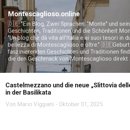
Direkt zum Hauptbereich
Montescaglioso.online
🇩🇪 "Ein Blog, Zwei Sprachen. "Monte" und sei
Geschichten, Traditionen und die Schönheit Mon
"Un blog che dà vita all'Italia e ai suoi tesori in d
bellezza di Montescaglioso e oltre." 🇩🇪Gebu
faszinierenden Geschichten und Traditionen find
die den Geschmack von Montescaglioso direkt z
Castelmezzano und die neue „Slittovia dell
in der Basilikata
Von
Mario Viggiani
-
Oktober 01, 2025