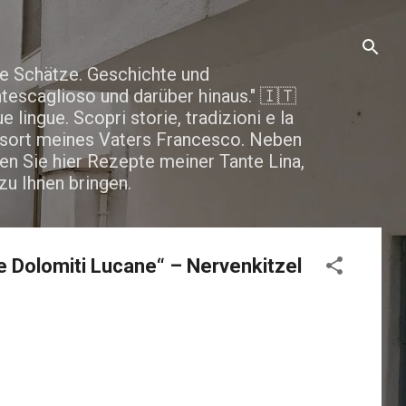
ne Schätze. Geschichte und
tescaglioso und darüber hinaus." 🇮🇹
ue lingue. Scopri storie, tradizioni e la
rtsort meines Vaters Francesco. Neben
en Sie hier Rezepte meiner Tante Lina,
u Ihnen bringen.
e Dolomiti Lucane“ – Nervenkitzel