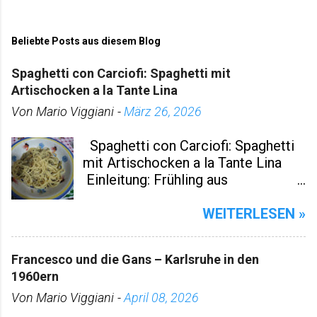
Beliebte Posts aus diesem Blog
Spaghetti con Carciofi: Spaghetti mit
Artischocken a la Tante Lina
Von
Mario Viggiani
-
März 26, 2026
Spaghetti con Carciofi: Spaghetti
mit Artischocken a la Tante Lina
Einleitung: Frühling aus
Montescaglioso auf dem Teller
Heute Morgen wache ich auf, der
WEITERLESEN »
erste Blick geht automatisch auf
mein Handy. Einige Nachrichten
Francesco und die Gans – Karlsruhe in den
sind schon da – private Grüße,
1960ern
Reservierungen für den Abend,
Von
Mario Viggiani
kleine Geschichten aus dem Alltag.
-
April 08, 2026
Besonders spannend: eine