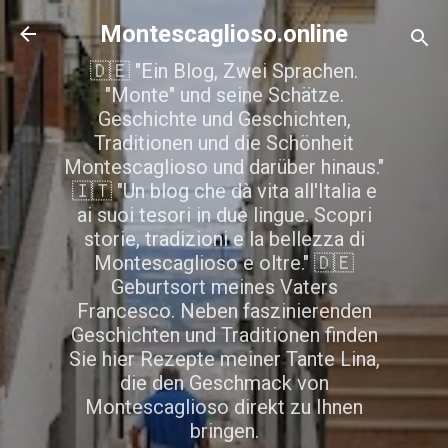
Direkt zum Hauptbereich
Montescaglioso.online
🇩🇪 "Ein Blog, Zwei Sprachen.
"Monte" und seine Schätze.
Geschichte und Geschichten,
Traditionen und die Schönheit
Montescaglioso und darüber hinaus."
🇮🇹 "Un blog che dà vita all'Italia e
ai suoi tesori in due lingue. Scopri
storie, tradizioni e la bellezza di
Montescaglioso e oltre." 🇩🇪
Geburtsort meines Vaters
Francesco. Neben faszinierenden
Geschichten und Traditionen finden
Sie hier Rezepte meiner Tante Lina,
die den Geschmack von
Montescaglioso direkt zu Ihnen
bringen.